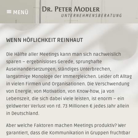
Skip
to
menu
MENÜ
content
Wenn
Höflichkeit
WENN HÖFLICHKEIT REINHAUT
reinhaut
Die Hälfte aller Meetings kann man sich nachweislich
sparen – ergebnisloses Gerede, sprunghafte
Auseinandersetzungen, ständiges Unterbrechen,
langatmige Monologe der Immergleichen. Leider oft Alltag
in vielen Firmen und Organisationen. Die Verschwendung
von Energie, von Motivation, von Know-how, ja von
Lebenszeit, die sich dabei viele leisten, ist enorm – ein
geldwerter Verlust von rd. 73 Millionen € jedes Jahr allein
in Deutschland.
Aber welche Faktoren machen Meetings produktiv? Wer
garantiert, dass die Kommunikation in Gruppen fruchtbar